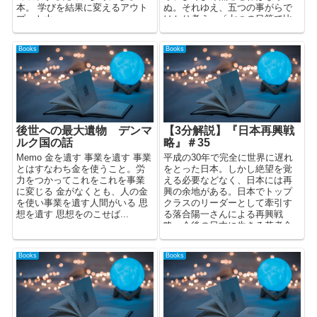
本。 学びを結果に変えるアウト
ぬ。それゆえ、五つの事がらで
プット大...
はかり考え、〔七つの目算で比
べあわせて、その時の実情を求
める...
Books
Books
後世への最大遺物 デンマ
【3分解説】『日本再興戦
ルク国の話
略』＃35
Memo 金を遺す 事業を遺す 事業
平成の30年で完全に世界に遅れ
とはすなわち金を使うこと。労
をとった日本。しかし絶望を覚
力をつかってこれをこれを事業
える必要などなく、日本には再
に変じる 金がなくとも、人の金
興の余地がある。日本でトップ
を使い事業を遺す人間がいる 思
クラスのリーダーとして牽引す
想を遺す 思想をのこせば...
る落合陽一さんによる再興戦
略。今後の日本に生きる若者全
員が読むべき一冊。
Books
Books