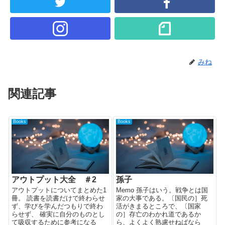
みね
関連記事
Books
Books
アウトプット大全 ＃2
孫子
アウトプットについてまとめた1
Memo 孫子はいう。戦争とは国
冊。 読書を読書だけで終わらせ
家の大事である。〔国民の］死
ず、学びを学んだつもりで終わ
活がきまるところで、〔国家
らせず、 確実に自分のものとし
の］存亡のわかれ道であるか
て吸収するために参考になる
ら、よくよく熟慮せねばなら