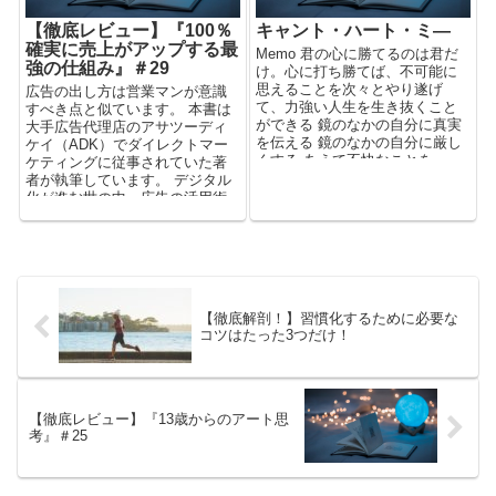
【徹底レビュー】『100％
キャント・ハート・ミ―
確実に売上がアップする最
Memo 君の心に勝てるのは君だ
強の仕組み』＃29
け。心に打ち勝てば、不可能に
思えることを次々とやり遂げ
広告の出し方は営業マンが意識
て、力強い人生を生き抜くこと
すべき点と似ています。 本書は
ができる 鏡のなかの自分に真実
大手広告代理店のアサツーディ
を伝える 鏡のなかの自分に厳し
ケイ（ADK）でダイレクトマー
くする あえて不快なことを...
ケティングに従事されていた著
者が執筆しています。 デジタル
化が進む世の中、広告の活用術
は知っておくべき項目の一つで
しょう。
【徹底解剖！】習慣化するために必要な
コツはたった3つだけ！
【徹底レビュー】『13歳からのアート思
考』＃25