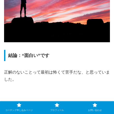
結論：“面白い”です
正解のないことって最初は怖くて苦手だな、と思っていま
した。
しかし実際にやると、
面白い
。
コーチング申し込みページ
プロフィール
お問い合わせ