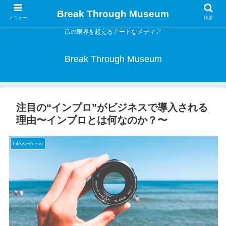
Break Through Museum
メニュー
検索
己の限界を超えるアートなメディア
Break Through Museum
注目の“インプロ”がビジネスで導入される
理由〜インプロとは何なのか？〜
Life＆Fitness