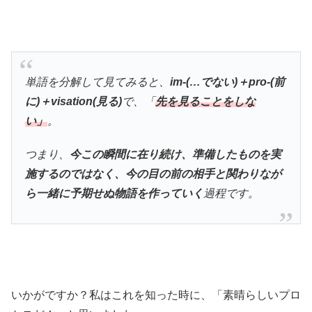
単語を分解して見てみると、
im-(…でない)＋pro-(前
に)＋visation(見る)
で、「
先を見ることをしな
い」
。
つまり、
今この瞬間に在り続け、準備したものを実
施するのではなく、今の目の前の相手と関わりなが
ら一緒に予期せぬ物語を作っていく
過程です。
いかがですか？私はこれを知った時に、「素晴らしいプロ