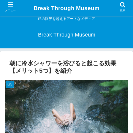
Break Through Museum
メニュー
検索
己の限界を超えるアートなメディア
Break Through Museum
朝に冷水シャワーを浴びると起こる効果
【メリット5つ】を紹介
Life