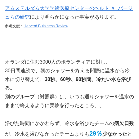
アムステルダム大学学術医療センターのヘルト Ａ. バージ
ュらの研究
により明らかになった事実があります。
参考文献：
Harverd Buisiness Review
オランダに住む3000人のボランティアに対し、
30日間連続で、朝のシャワーを終える間際に温水から冷
水に切り替えて、
30秒、60秒、90秒間、冷たい水を浴び
る。
別のグループ（対照群）は、いつも通りシャワーを温水の
ままで終えるように実験を行ったところ、、
浴びた時間にかかわらず、冷水を浴びたチームの
病欠日数
29％
が、冷水を浴びなかったチームよりも
少なかった
と