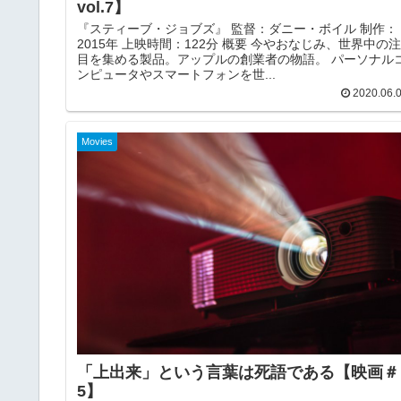
vol.7】
『スティーブ・ジョブズ』 監督：ダニー・ボイル 制作：
2015年 上映時間：122分 概要 今やおなじみ、世界中の注
目を集める製品。アップルの創業者の物語。 パーソナル
ンピュータやスマートフォンを世...
2020.06.
Movies
「上出来」という言葉は死語である【映画＃
5】