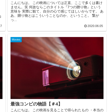
こんにちは。 この映画については正直、ここで多くは書け
ません。笑 何故ならこのタイトル『7つの贈り物』という
意味を 実際に観て、自分の心で感じてほしいからです。 あ
あ、贈り物とはこういうことなのか、ということ。 繋が
コ
っ...
07
2020.06.05
Movies
最強コンビの物語【＃4】
こんにちは。 この映画を見ることで得られたもの ・本当の