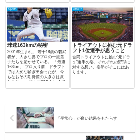
とを考えていきます。 ...
Sports
Athlete
球速163kmの秘密
トライアウトに挑む元ドラ
フト1位選手が思うこと
2001年生まれ。 若干18歳の若武
者が、大きな姿でプロの一流選
合同トライアウトに挑む“元ドラ
手たちを驚かせている。 「最速
１”選手の姿。それぞれの野球に
163km」 プロ入り前、ドラフト
対する想い、姿勢がそこにはあ
では大変な騒ぎ出会ったが、今
ります。
もなおその期待値の大きさは変
わらない。 佐々木朗希という男
...
「平常心」が良い結果をもたらす