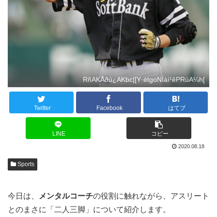
RñAKÅðú¿AKbc|[Y·étgoNÌàì¹êPRúA¼h[
Twitter
Facebook
はてブ
LINE
コピー
2020.08.18
Sports
今日は、
メンタルコーチ
の役割に触れながら、アスリート
とのまさに「二人三脚」について紹介します。