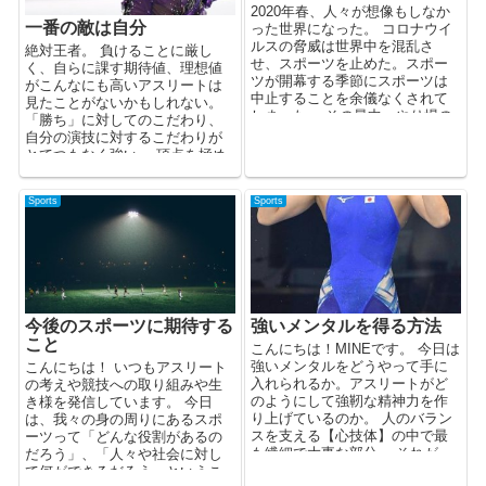
2020年春、人々が想像もしなか
一番の敵は自分
った世界になった。 コロナウイ
ルスの脅威は世界中を混乱さ
絶対王者。 負けることに厳し
せ、スポーツを止めた。スポー
く、自らに課す期待値、理想値
ツが開幕する季節にスポーツは
がこんなにも高いアスリートは
中止することを余儀なくされて
見たことがないかもしれない。
しまった。 その最中、やり場の
「勝ち」に対してのこだわり、
ないアスリートたちは何を思...
自分の演技に対するこだわりが
とてつもなく強い。 頂点を極め
てなお、自分の理想を追...
Sports
Sports
今後のスポーツに期待する
強いメンタルを得る方法
こと
こんにちは！MINEです。 今日は
強いメンタルをどうやって手に
こんにちは！ いつもアスリート
入れられるか。アスリートがど
の考えや競技への取り組みや生
のようにして強靭な精神力を作
き様を発信しています。 今日
り上げているのか。 人のバラン
は、我々の身の周りにあるスポ
スを支える【心技体】の中で最
ーツって「どんな役割があるの
も繊細で大事な部分。 それが
だろう」、「人々や社会に対し
「心」だと思ってい...
て何ができるだろう」というこ