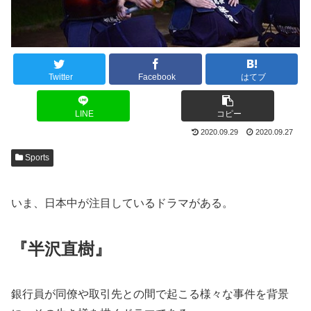
Twitter
Facebook
はてブ
LINE
コピー
2020.09.29
2020.09.27
Sports
いま、日本中が注目しているドラマがある。
『半沢直樹』
銀行員が同僚や取引先との間で起こる様々な事件を背景