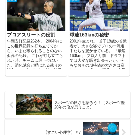
プロアスリートの役割
球速163kmの秘密
年間安打記録262本。 2004年に
2001年生まれ。 若干18歳の若武
この世界記録を打ち立ててか
者が、大きな姿でプロの一流選
ら、いまだ破られることのない
手たちを驚かせている。 「最速
孤高の記録。 これが打ち立てら
163km」 プロ入り前、ドラフト
れた時、チームは最下位にい
では大変な騒ぎ出会ったが、今
た。消化試合と呼ばれる残りの
もなおその期待値の大きさは変
試合、この時ばかりは唯一注目
わらない。 佐々木朗希という男
されたのはイチローにかかる...
...
スポーツの良さを語ろう！【スポーツ歴
20年の僕が思うこと】
【すごい心理学】＃7