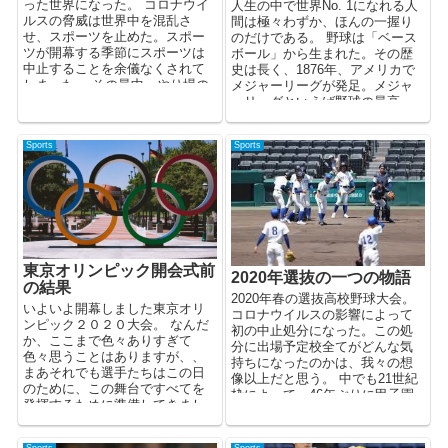
った世界になった。 コロナウイ
人生の中で世界No. 1になれる人
ルスの脅威は世界中を混乱さ
間は極々わずか、ほんの一握り
せ、スポーツを止めた。スポー
のだけである。 野球は「ベース
ツが開幕する季節にスポーツは
ボール」から生まれた。その歴
中止することを余儀なくされて
史は長く、1876年、アメリカで
しまった。 その最中、やり場の
メジャーリーグが発足。メジャ
ないアスリートたちは何を思...
ーリーグといえば野球の最高
峰、そして日本プロ野球と比
較...
Sports
Sports
東京オリンピック開会式前
2020年選抜の一つの物語
の結果
2020年春の選抜高校野球大会。
いよいよ開幕しました東京オリ
コロナウイルスの影響によって
ンピック２０２０大会。 なんだ
初の中止処分になった。この処
か、ここまで色々ありすぎて
分に出場予定校全てがどんな気
色々思うことはありますが、、
持ちになったのかは、我々の想
まあそれでも選手たちはこの日
像以上だと思う。 中でも21世紀
のために、この舞台ですべてを
枠によって、46年ぶりに甲子園
発揮するために準備してきまし
の舞台に戻ってくるは...
た。 その過程には、...
Sports
Sports