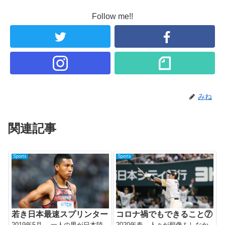
Follow me!!
みね
関連記事
Sports
Sports
若き日本最速スプリンター
コロナ禍でもできること⑦
2019年5月。 一人の男が日本陸
2020年春、人々が想像もしなか