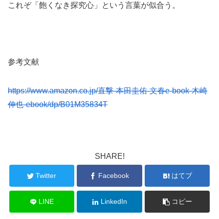
これぞ「飽くなき探究心」という言葉が似合う。
参考文献
https://www.amazon.co.jp/直撃-本田圭佑-文春e-book-木崎
伸也-ebook/dp/B01M35834T
SHARE!
Twitter
Facebook
はてブ
LINE
LinkedIn
コピー