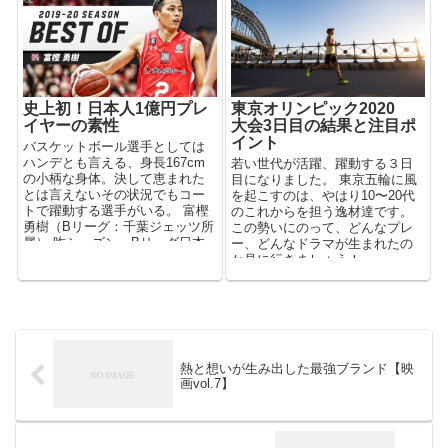
史上初！日本人1億円プレ
東京オリンピック2020
イヤーの素性
大会3日目の結果と注目ポ
イント
バスケットボール選手としては
ハンデとも言える、身長167cm
若い世代が活躍、躍動する３日
の小柄な身体。決して恵まれた
目になりました。 東京五輪に風
とは言えないその状況でもコー
を起こすのは、やはり10〜20代
トで躍動する選手がいる。 富樫
のこれからを担う逸材達です。
勇樹（Bリーグ：千葉ジェッツ所
この勢いにのって、どんなプレ
属） 昨シーズン、Bリーグ日本
ー、どんなドラマが生まれたの
出身選手初の1億円プレ...
か見に行きましょう！
熱と想いが生み出した最強ブランド【映
画vol.7】