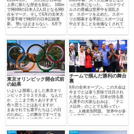
上界に新たな歴史を刻む。 100m
った世界になった。 コロナウイ
で9秒99の日本人2人目となる9秒
ルスの脅威は世界中を混乱さ
台をマーク。そして6月の全米大
せ、スポーツを止めた。スポー
学選手権で9秒97の日本記録更
ツが開幕する季節にスポーツは
新。 勢いは止まらない。 6月下
中止することを余儀なくされて
旬の日本選手権では10...
しまった。 その最中、やり場の
ないアスリートたちは何を思...
Sports
Sports
チームで掴んだ勝利の舞台
東京オリンピック開会式前
裏
の結果
9月の全米オープン。この大会は
いよいよ開幕しました東京オリ
今までとは違う意味で注目され
ンピック２０２０大会。 なんだ
た大会となった。日本が誇る黒
か、ここまで色々ありすぎて
人選手の大坂なおみは、「テニ
色々思うことはありますが、、
ス以外」のことでも戦ってい
まあそれでも選手たちはこの日
た。 人種差別問題。 世界中が多
のために、この舞台ですべてを
くの課題として抱えている未解
発揮するために準備してきまし
決の問題である。大坂はこの
た。 その過程には、...
問...
Sports
Sports