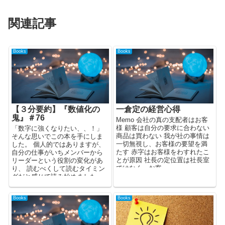
関連記事
Books
Books
【３分要約】『数値化の
一倉定の経営心得
鬼』＃76
Memo 会社の真の支配者はお客
様 顧客は自分の要求に合わない
「数字に強くなりたい、、！」
商品は買わない 我が社の事情は
そんな思いでこの本を手にしま
一切無視し、お客様の要望を満
した。 個人的ではありますが、
たす 赤字はお客様をわすれたこ
自分の仕事がいちメンバーから
とが原因 社長の定位置は社長室
リーダーという役割の変化があ
ではなく、お客...
り、 読むべくして読むタイミン
グだと感じて読み始めました。
...
Books
Books