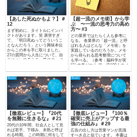
【あした死ぬかもよ？】＃
【超一流のメモ術】から学
12
ぶ 〜一流の思考力の高め
方〜 #3
まず初めに、タイトルにインパ
クトがあります。笑 唐突すぎ
どの業界ではたらく人も参考に
て、「明日死ぬってどういうこ
なる。 各業界の「超一流」と呼
となんだろう」という興味本位
ばれる人はどんな「メモ術」を
からこの本を手に取りました。
実践しているのだろうか。メモ
27の質問から人生について、自
から得られる思考整理について
分について考える一冊です。 あ
も学べる。（参考：脳科学が実
した死ぬ...
証! 大差がつく 超一流109人のメ
モ術 プレジデント2020年...
Books
Books
【徹底レビュー】『20代
【徹底レビュー】『100％
を無難に生きるな』＃21
確実に売上がアップする最
強の仕組み』＃29
20代の10年間、社会人として見
れば若手、下積み、未熟と呼ば
広告の出し方は営業マンが意識
れる時期。 この時期に何をして
すべき点と似ています。 本書は