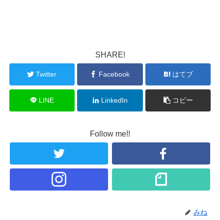
SHARE!
Twitter
Facebook
はてブ
LINE
LinkedIn
コピー
Follow me!!
みね