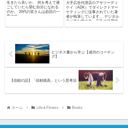
生きたら良いか、 何を考えて過
大手広告代理店のアサツーディ
ごしていたら望む自分になれる
ケイ（ADK）でダイレクトマー
のか。 20代の皆さんは必読の一
ケティングに従事されていた著
冊です。
者が執筆しています。 デジタル
化が進む世の中、広告の活用術
は知っておくべき項目の一つで
しょう。
ビジネス書から学ぶ【成功のコーチン
グ】
【信頼の話】「信頼残高」という思考法
ホーム
Life＆Fitness
Books