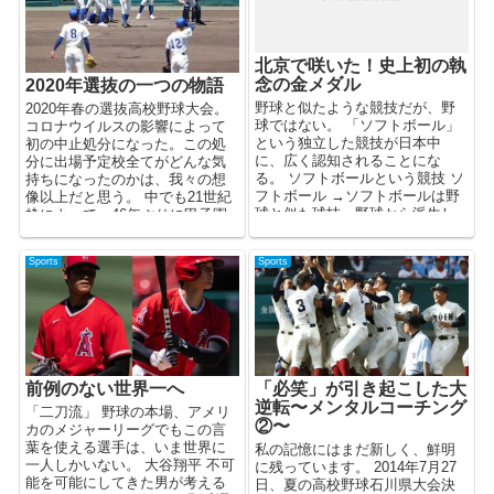
北京で咲いた！史上初の執
念の金メダル
2020年選抜の一つの物語
野球と似たような競技だが、野
2020年春の選抜高校野球大会。
球ではない。 「ソフトボール」
コロナウイルスの影響によって
という独立した競技が日本中
初の中止処分になった。この処
に、広く認知されることにな
分に出場予定校全てがどんな気
る。 ソフトボールという競技 ソ
持ちになったのかは、我々の想
フトボール →ソフトボールは野
像以上だと思う。 中でも21世紀
球と似た球技。野球から派生し
枠によって、46年ぶりに甲子園
たスポーツで...
の舞台に戻ってくるは...
Sports
Sports
前例のない世界一へ
「必笑」が引き起こした大
逆転〜メンタルコーチング
「二刀流」 野球の本場、アメリ
②〜
カのメジャーリーグでもこの言
葉を使える選手は、いま世界に
私の記憶にはまだ新しく、鮮明
一人しかいない。 大谷翔平 不可
に残っています。 2014年7月27
能を可能にしてきた男が考える
日、夏の高校野球石川県大会決