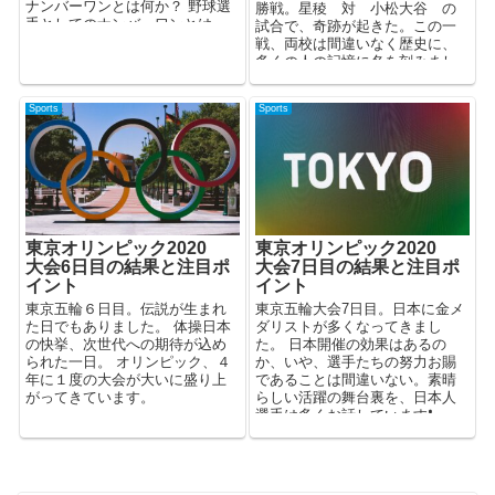
ナンバーワンとは何か？ 野球選
勝戦。星稜 対 小松大谷 の
手としてのナンバーワンとは ...
試合で、奇跡が起きた。この一
戦、両校は間違いなく歴史に、
多くの人の記憶に名を刻みまし
た。 私は当時、この試合...
Sports
Sports
東京オリンピック2020
東京オリンピック2020
大会6日目の結果と注目ポ
大会7日目の結果と注目ポ
イント
イント
東京五輪６日目。伝説が生まれ
東京五輪大会7日目。日本に金メ
た日でもありました。 体操日本
ダリストが多くなってきまし
の快挙、次世代への期待が込め
た。 日本開催の効果はあるの
られた一日。 オリンピック、４
か、いや、選手たちの努力お賜
年に１度の大会が大いに盛り上
であることは間違いない。素晴
がってきています。
らしい活躍の舞台裏を、日本人
選手は多くお話しています❗