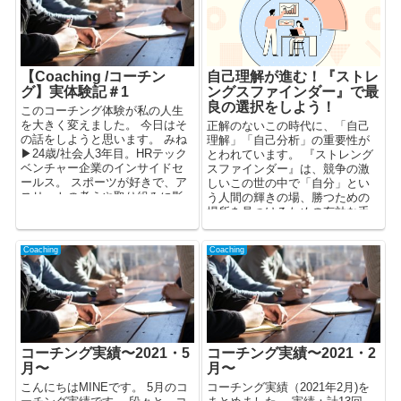
【Coaching /コーチン
自己理解が進む！『ストレ
グ】実体験記＃1
ングスファインダー』で最
良の選択をしよう！
このコーチング体験が私の人生
を大きく変えました。 今日はそ
正解のないこの時代に、「自己
の話をしようと思います。 みね
理解」「自己分析」の重要性が
▶︎24歳/社会人3年目。HRテック
とわれています。 『ストレング
ベンチャー企業のインサイドセ
スファインダー』は、競争の激
ールス。 スポーツが好きで、ア
しいこの世の中で「自分」とい
スリートの考えや取り組みに影
う人間の輝きの場、勝つための
響...
場所を見つけるための有効な手
段となります。読んだあと、何
をすればよいのか？何をすれば
Coaching
Coaching
自分らしさを掴み取れるのか？
コーチング実績〜2021・5
コーチング実績〜2021・2
月〜
月〜
こんにちはMINEです。 5月のコ
コーチング実績（2021年2月)を