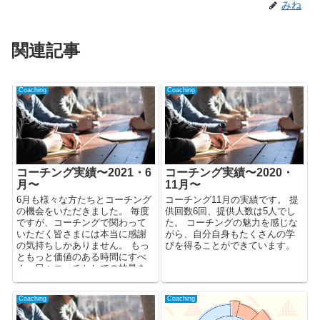
みね
関連記事
Coaching
Coaching
コーチング実績〜2021・6
コーチング実績〜2020・
月〜
11月〜
6月も様々な方たちとコーチング
コーチング11月の実績です。 提
の機会をいただきました。 毎度
供回数6回、提供人数は5人でし
ですが、コーチングで関わって
た。 コーチングの魅力を感じな
いただく皆さまには本当に感謝
がら、自分自身もたくさんの学
の気持ちしかありません。 もっ
びを得ることができています。
ともっと価値のある時間にすべ
く、日々コーチとしての技量を
高めていま...
Coaching
Coaching