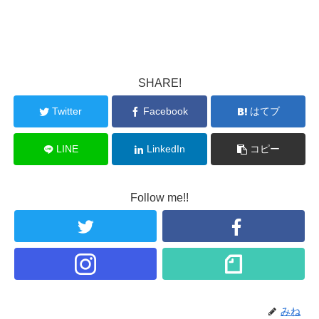
SHARE!
Twitter
Facebook
はてブ
LINE
LinkedIn
コピー
Follow me!!
みね