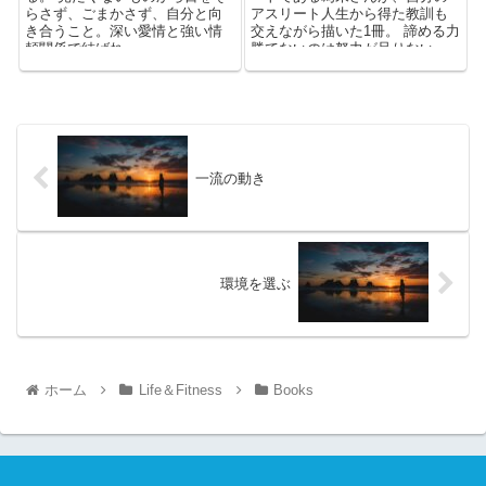
らさず、ごまかさず、自分と向
アスリート人生から得た教訓も
き合うこと。深い愛情と強い情
交えながら描いた1冊。 諦める力
頼関係で結ばれ...
勝てないのは努力が足りない
か...
一流の動き
環境を選ぶ
ホーム
Life＆Fitness
Books