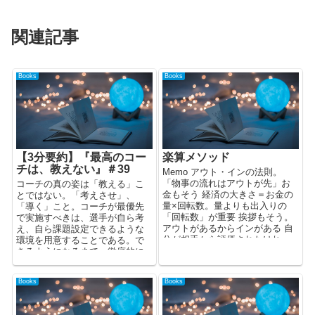
関連記事
Books
Books
【3分要約】『最高のコー
楽算メソッド
チは、教えない』＃39
Memo アウト・インの法則。
「物事の流れはアウトが先」お
コーチの真の姿は「教える」こ
金もそう 経済の大きさ＝お金の
とではない。「考えさせ」、
量×回転数。量よりも出入りの
「導く」こと。コーチが最優先
「回転数」が重要 挨拶もそう。
で実施すべきは、選手が自ら考
アウトがあるからインがある 自
え、自ら課題設定できるような
分が相手から評価されたけれ
環境を用意することである。で
ば...
きるようになるまで、徹底的に
伴走することこそが、コーチに
求められる能力なのだ。
Books
Books