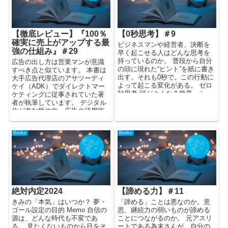
【徹底レビュー】『100％
【0秒思考】＃9
確実に売上がアップする最
ビジネスマンや経営者、決断を
強の仕組み』＃29
早く起こせる人はどんな思考を
持っているのか。 普段から自分
広告の出し方は営業マンが意識
の頭に現れた“ヒント”を紙に書き
すべき点と似ています。 本書は
出す。それも0秒で。この行動に
大手広告代理店のアサツーディ
よって起こる変化がある。 ゼロ
ケイ（ADK）でダイレクトマー
秒思考 頭がよくなる世界一シ
ケティングに従事されていた著
ン...
者が執筆しています。 デジタル
化が進む世の中、広告の活用術
は知っておくべき項目の一つで
しょう。
Books
Books
絶対内定2024
【諦める力】＃11
きみの「本気」はいつか？ 夢・
「諦める」ことは悪なのか。意
ゴール設定の目的 Memo 自信の
思、継続力の弱いものが諦める
源は、どんな時代も不変であ
ことにつながるのか。 元アスリ
る。 見たくないものから目をそ
ートである為末さんが、自分の