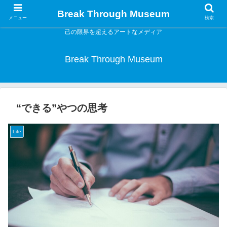
Break Through Museum
メニュー
検索
己の限界を超えるアートなメディア
Break Through Museum
“できる”やつの思考
Life