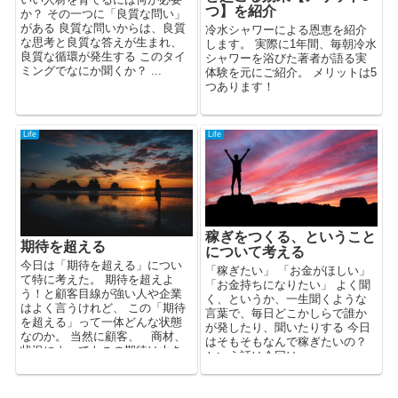
つ】を紹介
か？ その一つに「良質な問い」
がある 良質な問いからは、良質
冷水シャワーによる恩恵を紹介
な思考と良質な答えが生まれ、
します。 実際に1年間、毎朝冷水
良質な循環が発生する このタイ
シャワーを浴びた著者が語る実
ミングでなにか聞くか？ ...
体験を元にご紹介。 メリットは5
つあります！
Life
Life
稼ぎをつくる、ということ
期待を超える
について考える
今日は「期待を超える」につい
「稼ぎたい」 「お金がほしい」
て特に考えた。 期待を超えよ
「お金持ちになりたい」 よく聞
う！と顧客目線が強い人や企業
く、というか、一生聞くような
はよく言うけれど、 この「期待
言葉で、毎日どこかしらで誰か
を超える」って一体どんな状態
が発したり、聞いたりする 今日
なのか。 当然に顧客、 商材、
はそもそもなんで稼ぎたいの？
状況によってもこの期待は大き
という話は今回は...
く異なる。...