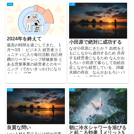
Life
Life
2024年を終えて
小田原で絶対に成功する
最高の時間を過ごしてきた。 1
なぜ小田原にきたか？ 自然をと
月〜3月： ビジネス 経営者コミ
もにしながら成功するため 共存
ュニティに入り毎日活動 自己研
する経営者になるため なんかお
鑽のリーダーシップ研修参加 と
もろい 小田原で暮らして自給自
ある営業事業の経営者とのモー
足しながら経営している、28歳
ニング（でかいきっかけになり
夫婦の存在、なんかおもろい パ
ました） 経営...
ートナーと成功する...
Life
Life
良質な問い
朝に冷水シャワーを浴びる
と起こる効果【メリット5
いい人材を育てるには何が必要