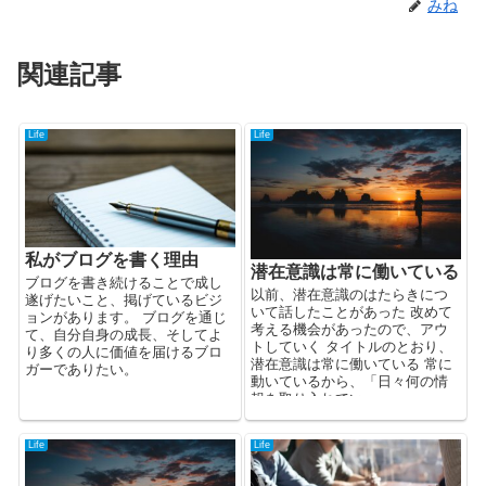
みね
関連記事
Life
Life
私がブログを書く理由
潜在意識は常に働いている
ブログを書き続けることで成し
以前、潜在意識のはたらきにつ
遂げたいこと、掲げているビジ
いて話したことがあった 改めて
ョンがあります。 ブログを通じ
考える機会があったので、アウ
て、自分自身の成長、そしてよ
トしていく タイトルのとおり、
り多くの人に価値を届けるブロ
潜在意識は常に働いている 常に
ガーでありたい。
動いているから、「日々何の情
報を取り入れてい...
Life
Life