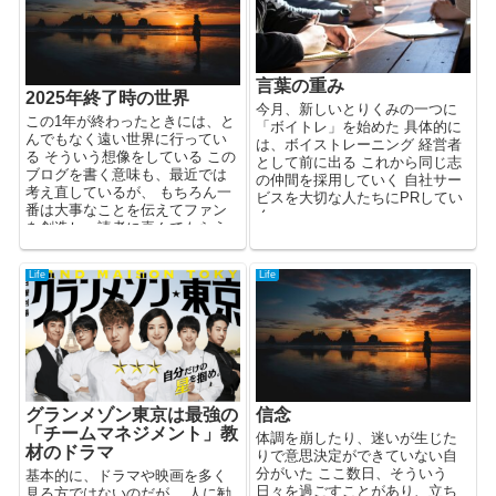
言葉の重み
2025年終了時の世界
今月、新しいとりくみの一つに
この1年が終わったときには、と
「ボイトレ」を始めた 具体的に
んでもなく遠い世界に行ってい
は、ボイストレーニング 経営者
る そういう想像をしている この
として前に出る これから同じ志
ブログを書く意味も、最近では
の仲間を採用していく 自社サー
考え直しているが、 もちろん一
ビスを大切な人たちにPRしてい
番は大事なことを伝えてファン
く ...
を創造し、読者に喜んでもらう
た...
Life
Life
グランメゾン東京は最強の
信念
「チームマネジメント」教
体調を崩したり、迷いが生じた
材のドラマ
りで意思決定ができていない自
分がいた ここ数日、そういう
基本的に、ドラマや映画を多く
日々を過ごすことがあり、立ち
見る方ではないのだが、 人に勧