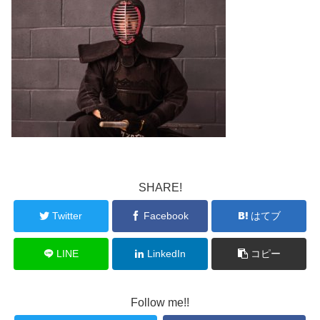
SHARE!
Twitter
Facebook
はてブ
LINE
LinkedIn
コピー
Follow me!!