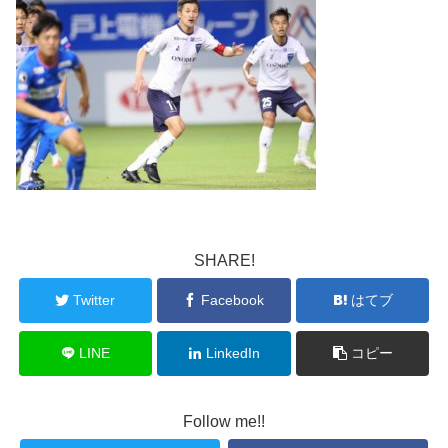
SHARE!
Twitter
Facebook
はてブ
LINE
LinkedIn
コピー
Follow me!!