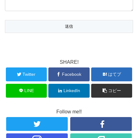
SHARE!
Twitter
Facebook
はてブ
LINE
LinkedIn
コピー
Follow me!!