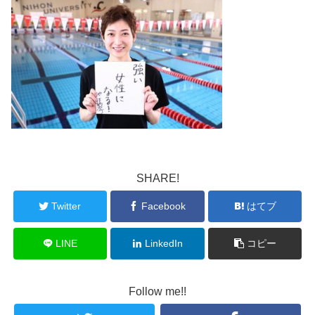
SHARE!
Twitter
Facebook
はてブ
LINE
LinkedIn
コピー
Follow me!!