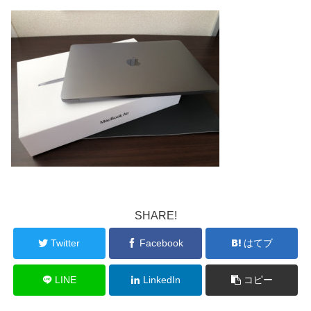
SHARE!
Twitter
Facebook
はてブ
LINE
LinkedIn
コピー